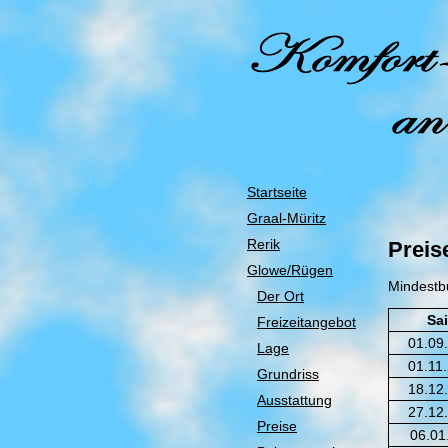
Startseite
Graal-Müritz
Rerik
Preis
Glowe/Rügen
Mindestb
Der Ort
Sa
Freizeitangebot
01.09.
Lage
01.11
Grundriss
18.12
Ausstattung
27.12
Preise
06.01