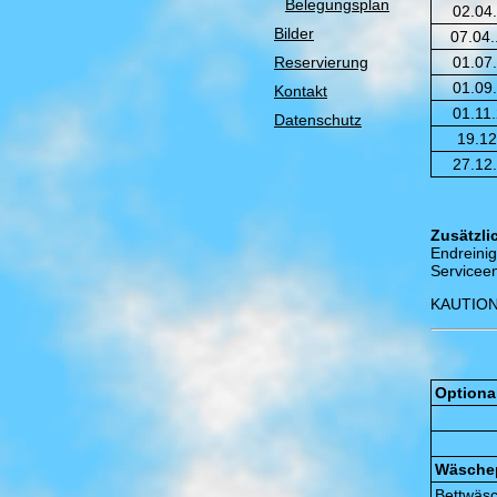
Belegungsplan
02.04
Bilder
07.04.
Reservierung
01.07
01.09
Kontakt
01.11
Datenschutz
19.12
27.12
Zusätzli
Endreini
Servicee
KAUTION
Optiona
Wäschep
Bettwäs