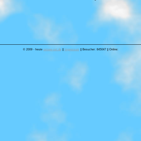
© 2009 - heute
ostsee-ost.de
||
Impressum
|| Besucher: 845047 || Online: