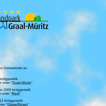
en Ostseeküste an.
rtiggestellt.
 unter "
Graal-Müritz
".
2009 fertiggestellt.
 unter "
Rerik
".
 fertiggestellt.
ter "
Glowe/Rügen
"