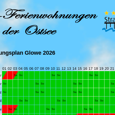
ungsplan Glowe 2026
01
02
03
04
05
06
07
08
09
10
11
12
13
14
15
16
17
18
19
20
21
r
Sa
So
Sa
So
Sa
So
r
So
Sa
So
Sa
So
Sa
z
So
Sa
So
Sa
So
Sa
il
Sa
So
Sa
So
Sa
So
i
Sa
So
Sa
So
Sa
So