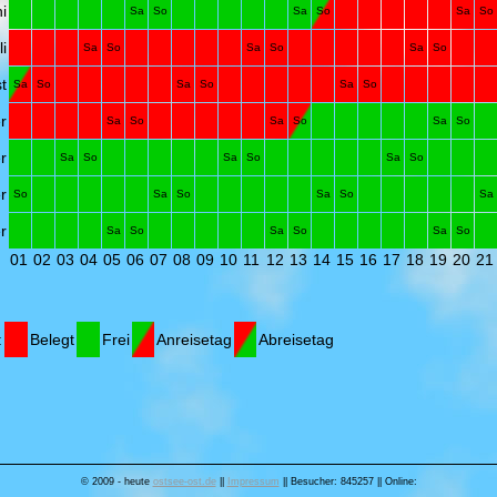
i
Sa
So
Sa
So
Sa
So
li
Sa
So
Sa
So
Sa
So
t
Sa
So
Sa
So
Sa
So
r
Sa
So
Sa
So
Sa
So
r
Sa
So
Sa
So
Sa
So
r
So
Sa
So
Sa
So
Sa
r
Sa
So
Sa
So
Sa
So
01
02
03
04
05
06
07
08
09
10
11
12
13
14
15
16
17
18
19
20
21
:
Belegt
Frei
Anreisetag
Abreisetag
© 2009 - heute
ostsee-ost.de
||
Impressum
|| Besucher: 845257 || Online: