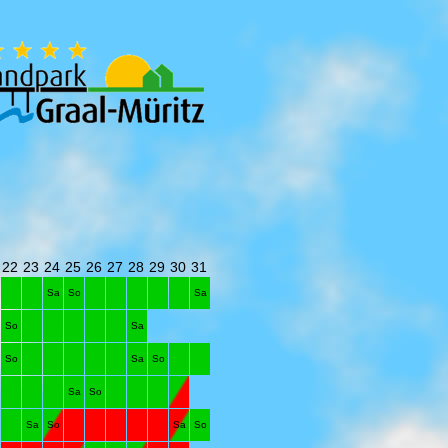
22
23
24
25
26
27
28
29
30
31
Sa
So
Sa
So
Sa
So
Sa
So
Sa
So
Sa
So
Sa
So