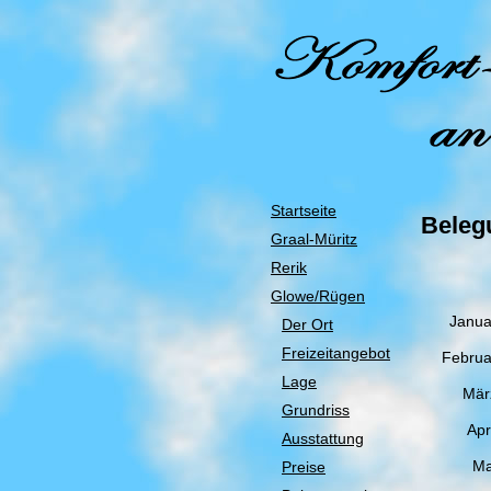
Startseite
Beleg
Graal-Müritz
Rerik
Glowe/Rügen
Janua
Der Ort
Freizeitangebot
Februa
Lage
Mär
Grundriss
Apr
Ausstattung
Ma
Preise